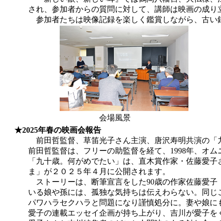
され、参加者からの質問に対して、講師は映画の成り立
参加者たちは映像記録を楽しく鑑賞しながら、古い鎌
会場風景 鎌倉映
★2025年春の映画会報告
前田哲監督、草笛光子さん主演、唐沢寿明共演の「九十歳。
前田哲監督は、フリーの助監督を経て、1998年、オムニ
「九十歳。何がめでたい」は、直木賞作家・佐藤愛子さん
ま」が２０２５年４月に公開されます。
ストーリーは、断筆宣言をした90歳の作家佐藤愛子（草
いる娘や孫には、孤独な気持ちは伝えわらない。同じころ
パワハラセクハラと問題になり謹慎処分に。妻や娘にも愛
愛子の連載エッセイ企画が持ち上がり、吉川が愛子をくど