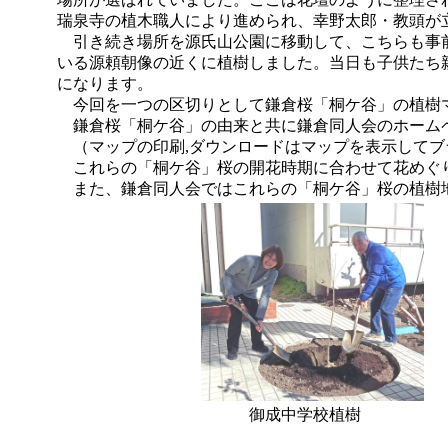
瑞泉寺の植木職人により進められ、幸野太郎・教頭が立ち
引き続き場所を源氏山公園に移動して、こちらも事前に
いる源頼朝像の近くに植樹しました。当日も子供たち親
になります。
今回を一つの区切りとして鎌倉桜「桐ケ谷」の植樹マ
鎌倉桜「桐ケ谷」の由来と共に鎌倉同人会のホームペ
（マップの印刷,ダウンロードはマップを表示してブラウ
これらの「桐ケ谷」桜の開花時期に合わせて花めぐり
また、鎌倉同人会ではこれらの「桐ケ谷」桜の植樹地や
御成中学校植樹 