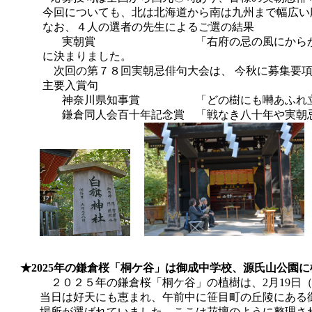
今回についても、北は北海道から南は九州まで幅広い応
なお、４人の選者の先生によるご選の結果
実朝賞 「右府の忌の風にからから干若布 
に決まりました。
次回の第７８回実朝忌俳句大会は、
今秋に募集要項
主要入賞句
神奈川県知事賞 「どの樹にも囀あふれ立
鎌倉同人会百十年記念賞
「戦なき八十年や実朝
★2025年の鎌倉桜「桐ケ谷」は御成中学校、源氏山公園
２０２５年の鎌倉桜「桐ケ谷」の植樹は、2月19日（水
当日は好天にも恵まれ、午前中に笹目町の丘陵にある御成
場所が選ばれていました。ここは花壇のように整理され、