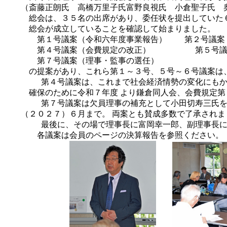
（斎藤正朗氏 高橋万里子氏富野良視氏 小倉聖子氏 奥
総会は、３５名の出席があり、委任状を提出していた６０
総会が成立していることを確認して始まりました。
第１号議案（令和六年度事業報告）
第２号議案
第４号議案（会費規定の改正）
第５号
第７号議案（理事・監事の選任）
の提案があり、これら第１～３号、５号～６号議案は、
第４号議案は、これまで社会経済情勢の変化にも
確保のために令和７年度
より鎌倉同人会、会費規定第
第７号議案は欠員理事の補充として小田切寿三氏
（２０２７）６月まで。
両案とも賛成多数で了承されま
最後に、その場で理事長に富岡幸一郎、副理事長
各議案は会員のページの決算報告を参照ください。