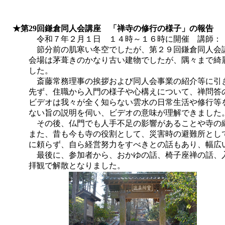
★第29回鎌倉同人会講座 「禅寺の修行の様子」の
報告
令和７年２月１日 １４時～１６時に開催 講師： 朝
節分前の肌寒い冬空でしたが、第２９回鎌倉同人会講座
会場は茅葺きのかなり古い建物でしたが、隅々まで綺麗に
した。
斎藤常務理事の挨拶および同人会事業の紹介等に引き続
先ず、住職から入門の様子や心構えについて、禅問答の大
ビデオは我々が全く知らない雲水の日常生活や修行等を紹
ない旨の説明を伺い、ビデオの意味が理解できました
その後、仏門でも人手不足の影響があることや寺の継承
また、昔も今も寺の役割として、災害時の避難所としての
に頼らず、自ら経営努力をすべきとの話もあり、幅広い
最後に、参加者から、おかゆの話、椅子座禅の話、入浴
拝観で解散となりました。