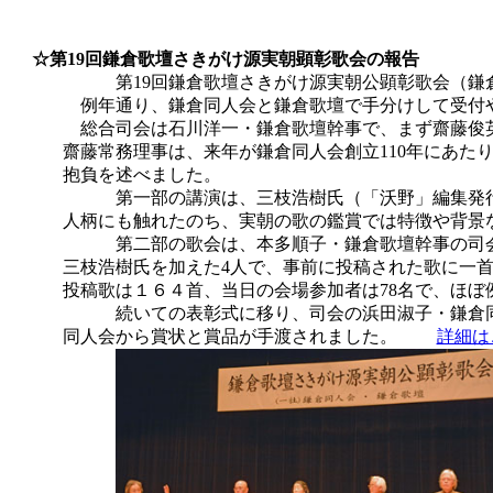
☆第19回鎌倉歌壇さきがけ源実朝顕彰歌会
の報告
第19回鎌倉歌壇さきがけ源実朝公顕彰歌会（鎌
例年通り、鎌倉同人会と鎌倉歌壇で手分けして受付
総合司会は石川洋一・鎌倉歌壇幹事で、まず齋藤俊
齋藤常務理事は、来年が鎌倉同人会創立110年にあたり
抱負を述べました。
第一部の講演は、三枝浩樹氏（「沃野」編集発
人柄にも触れたのち、実朝の歌の鑑賞では特徴や背景など
第二部の歌会は、本多順子・鎌倉歌壇幹事の司
三枝浩樹氏を加えた4人で、事前に投稿された歌に一首
投稿歌は１６４首、当日の会場参加者は78名で、ほぼ
続いての表彰式に移り、司会の浜田淑子・鎌倉
同人会から賞状と賞品が手渡されました。
詳細は