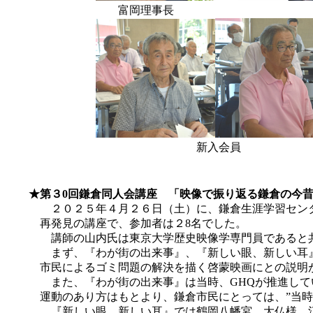
富岡理事長 総会
新入会員 小田切
★第３0回鎌倉同人会講座
「映像で振り返る鎌倉の今昔
２０２５年４月２６日（土）に、鎌倉生涯学習センター
再発見の講座で、参加者は２8名でした。
講師の山内氏は東京大学歴史映像学専門員であると共に
まず、『わが街の出来事』、『新しい眼、新しい耳』とい
市民によるゴミ問題の解決を描く啓蒙映画にとの説明が
また、『わが街の出来事』は当時、GHQが推進していた
運動のあり方はもとより、鎌倉市民にとっては、”当時の
『新しい眼、新しい耳』では鶴岡八幡宮、大仏様、江の