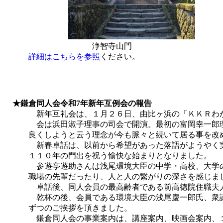
浄智寺山門 講座風
詳細はこちらを参照
ください。
★鎌倉同人会令和7年新年互例会の報告
新年互礼会は、１月２６日、由比ヶ浜の「ＫＫＲわかみ
会は浜田淑子理事の司会で開演。最初の富岡幸一郎理事
良くしようと云う理念が今も脈々と続いて居る事を改め
新春卓話は、以前から希望があった落語がようやく実
１１０年の門出を祝う愉快な始まりとなりました。
参遊亭遊助さん
は浅尾環境大臣の中学・高校、大学
職場の先輩だったり、人と人の繋がりの深さを感じま
卓話後、同人会員の最高齢者である前高徳院住職夫人佐
乾杯の後、会員である環境大臣の浅尾慶一郎氏、衆議院
ずつのご挨拶を頂きました。
鎌倉同人会の事業案内は、講座案内、映画会案内、１０