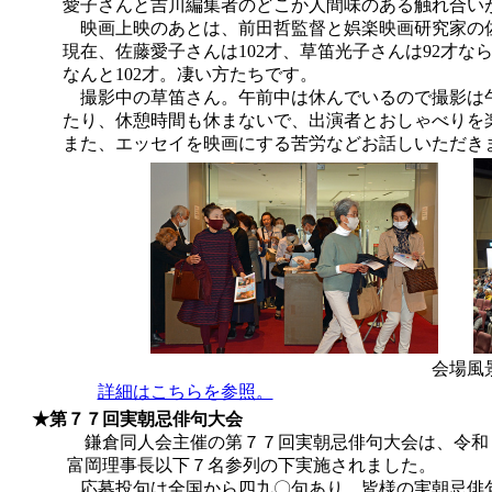
愛子さんと吉川編集者のどこか人間味のある触れ合いが絶
映画上映のあとは、前田哲監督と娯楽映画研究家の佐
現在、佐藤愛子さんは102才、草笛光子さんは92才な
なんと102才。凄い方たちです。
撮影中の草笛さん。午前中は休んでいるので撮影は午後
たり、休憩時間も休まないで、出演者とおしゃべりを楽
また、エッセイを映画にする苦労などお話しいただき
会場風景 理事長挨拶
詳細はこちらを参照。
★第７７回実朝忌俳句大会
鎌倉同人会主催の第７７回実朝
忌俳句大会は、令和
富岡理事長以下７名参列の下
実施されました。
応募投句は全国から四九〇句あり、皆様の実朝忌俳句大