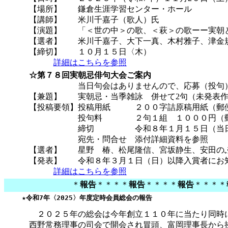
【場所】 鎌倉生涯学習センター・ホール
【講師】 米川千嘉子（歌人）氏
【演題】 「＜世の中＞の歌、＜萩＞の歌ーー実朝
【選者】 米川千嘉子、大下一真、木村雅子、津金規
【締切】 １０月１５日〈木）
詳細はこちらを参照
☆第７８回実朝忌俳句大会ご案内
当日句会はありませんので、応募（投句）の
【兼題】 実朝忌・当季雑詠 併せて2句（未発表作品
【投稿要領】投稿用紙 ２００字詰原稿用紙（郵便番
投句料 ２句１組 １０００円（郵便定額
締切 令和８年１月１５日（当日消
宛先・問合せ 添付詳細資料を参照
【選者】 星野 椿、松尾隆信、宮坂静生、安田のぶ子
【発表】 令和８年３月１日（日）以降入賞者にお知
詳細はこちらを参照
＊
報告
＊＊＊＊
報告
＊＊＊＊
報告
＊＊＊＊
　 　★令和7年〈2025〉年度定時会員総会の報告
２０２５年の総会は今年創立１１０年に当たり同時に記
西野常務理事の司会で開会され冒頭、富岡理事長から挨拶