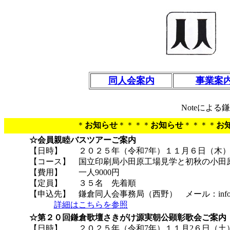
同人会案内
事業案
Noteによ
＊
お知らせ
＊＊＊＊
お知らせ
＊＊＊＊
お
☆会員親睦バスツアーご案内
【日時】 ２０２５年（令和7年）１１月６日（木
【コース】 国立印刷局小田原工場見学と初秋の小
【費用】 一人9000円
【定員】 ３５名 先着順
【申込先】 鎌倉同人会事務局（西野） メール：info@g
詳細はこちらを参照
☆第２０回鎌倉歌壇さきがけ源実朝公顕彰歌会ご案内
【日時】 ２０２５年（令和7年）１１月2６日（土）１