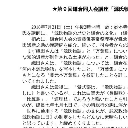
★
第９回鎌倉同人会講座「源氏
2018
年7月21日（土）午後2時~4時 於：妙本
氏を講師に、「源氏物語の歴史と鎌倉の文化」（鎌倉
初めに、鎌倉同人会の齋藤俊英常務理事が鎌倉
田邊新之助の漢詩碑を紹介。続いて、司会者からの
まず織田さんは『源氏物語』と『万葉集』について
な知的遺産が制作される土壌があった」と、鎌倉の文
織田さんは、『源氏物語』については、鎌倉在
『河内本源氏物語』を写本したこと、『万葉集』につ
もとになる『寛元本万葉集』を校訂したことを詳しく
いてくれました。
織田さんは最後に、「紫式部は、『源氏物語』
しに》と書いているが、これは白楽天が《長恨歌》の
「比翼鳥」、「連理枝」であろうと囁いたことを引用
のが、建長七年七月七日で、その時親行の胸に浮かん
世界に通用する『源氏物語』の文化が、武家政治
源氏物語に日】の制定をしたらどんなに素晴らしいか
と思っています」と締めくくりました。